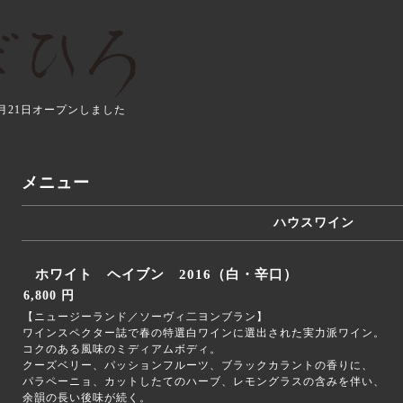
年3月21日オープンしました
メニュー
ハウスワイン
ホワイト ヘイブン 2016（白・辛口）
6,800 円
【ニュージーランド／ソーヴィ二ヨンブラン】
ワインスペクター誌で春の特選白ワインに選出された実力派ワイン。
コクのある風味のミディアムボディ。
クーズベリー、パッションフルーツ、ブラックカラントの香りに、
パラペーニョ、カットしたてのハーブ、レモングラスの含みを伴い、
余韻の長い後味が続く。