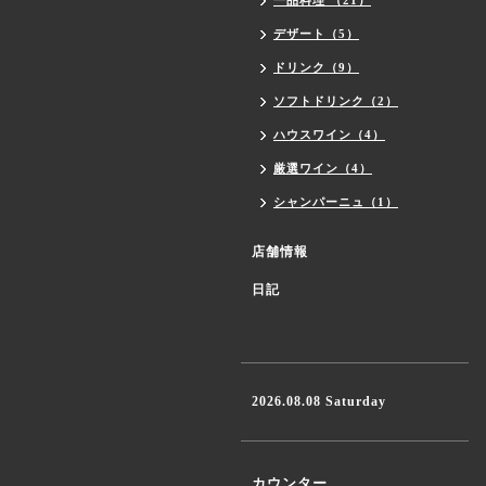
一品料理 （21）
デザート（5）
ドリンク（9）
ソフトドリンク（2）
ハウスワイン（4）
厳選ワイン（4）
シャンパーニュ（1）
店舗情報
日記
2026.08.08 Saturday
カウンター